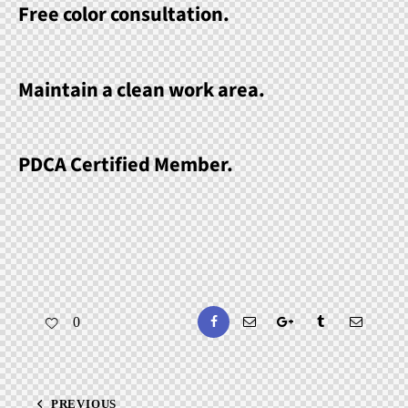
Free color consultation.
Maintain a clean work area.
PDCA Certified Member.
0
Facebook
E-
Google+
Tumblr
E-
mail
mail
PREVIOUS