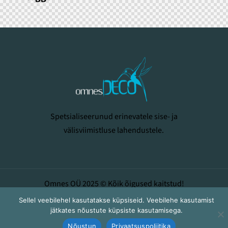
Spetsialiseerunud erinevatele sise- ja
välisviimistluse lahendustele.
Omnes OÜ 2025 © Kõik õigused kaitstud!
Sellel veebilehel kasutatakse küpsiseid. Veebilehe kasutamist
jätkates nõustute küpsiste kasutamisega.
Nõustun
Privaatsuspoliitika